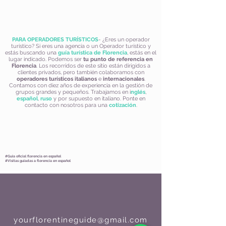
PARA OPERADORES TURÍSTICOS
- ¿Eres un operador
turístico? Si eres una agencia o un Operador turístico y
estás buscando una
guía turística de Florencia
, estás en el
lugar indicado. Podemos ser
tu punto de referencia en
Florencia
. Los recorridos de este sitio están dirigidos a
clientes privados, pero también colaboramos con
operadores turísticos italianos
e
internacionales
.
Contamos con diez años de experiencia en la gestión de
grupos grandes y pequeños. Trabajamos en i
nglés
,
español
,
ruso
y por supuesto en italiano. Ponte en
contacto con nosotros para una
cotización
.
#Guia oficial florencia en español
#V
isitas guiadas a florencia en español
yourflorentineguide@gmail.com