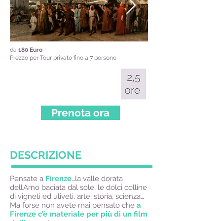
da
180 Euro
Prezzo per Tour privato fino a 7 persone
Prenota ora
DESCRIZIONE
Pensate a
Firenze
…la valle dorata
dell’Arno baciata dal sole, le dolci colline
di vigneti ed uliveti, arte, storia, scienza…
Ma forse non avete mai pensato che
a
Firenze c’è materiale per più di un film