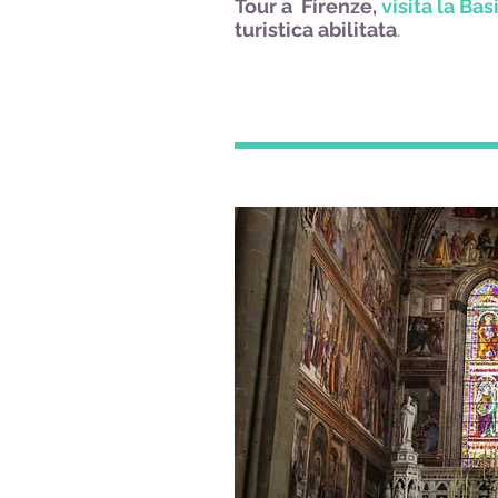
Tour a Firenze,
visita la Bas
turistica abilitata
.