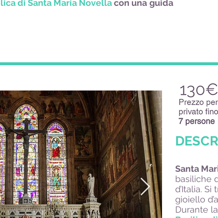
ilica di Santa Maria Novella
con una
guida
DESCR
Santa Mar
basiliche
d’Italia. S
gioiello d’
Durante l