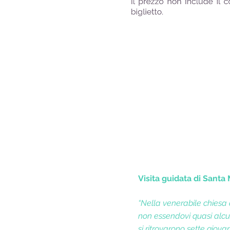
Visita guidata di Santa
“Nella venerabile chiesa
non essendovi quasi alcun
si ritrovarono sette giova