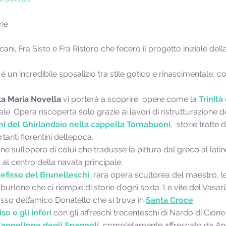
ne
ni, Fra Sisto e Fra Ristoro che fecero il progetto iniziale della
 è un incredibile sposalizio tra stile gotico e rinascimentale, c
nta Maria Novella
vi porterà a scoprire opere come la
Trinità
ale. Opera riscoperta solo grazie ai lavori di ristrutturazione d
chi del Ghirlandaio nella cappella Tornabuoni
, storie tratte 
rtanti fiorentini dell’epoca.
ne sull’opera di colui che tradusse la pittura dal greco al latin
a al centro della navata principale.
efisso del Brunelleschi
, rara opera scultorea del maestro, 
 burlone che ci riempie di storie d’ogni sorta. Le vite del Vasa
fisso dell’amico Donatello che si trova in
Santa Croce
.
iso e gli inferi
con gli affreschi trecenteschi di Nardo di Cione
appellone degli Spagnoli
, completamente affrescato da An