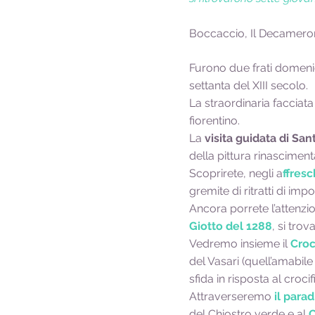
Boccaccio, Il Decamero
Furono due frati domenica
settanta del XIII secolo.
La straordinaria facciata
fiorentino.
La
visita guidata di Sa
della pittura rinasciment
Scoprirete, negli a
ffres
gremite di ritratti di impo
Ancora porrete l’attenzio
Giotto del 1288
, si trov
Vedremo insieme il
Croc
del Vasari (quell’amabile
sfida in risposta al croci
Attraverseremo
il parad
del Chiostro verde e al
C