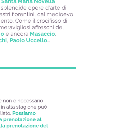
i Santa Maria Novella
 splendide opere d'arte di
stri fiorentini, dal medioevo
mento. Come il crocifisso di
meravigliosi affreschi del
io
e ancora
Masaccio
,
chi
,
Paolo Uccello
...