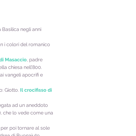
 Basilica negli anni
on i colori del romanico
 di Masaccio
, padre
ella chiesa nell’800.
dai vangeli apocrifi e
o: Giotto.
Il crocifisso di
legata ad un aneddoto
ri), che lo vede come una
 per poi tornare al sole
drea di Buonaiuto.