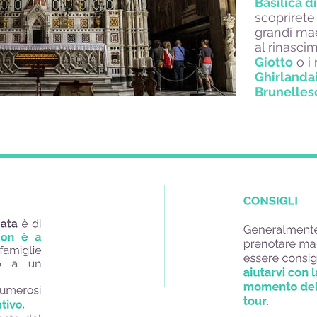
Basilica d
scoprirete
grandi mae
al rinasci
Giotto
o i 
Ghirlanda
Brunelles