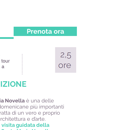
Prenota ora
IZIONE
ia Novella
è una delle
 domenicane più importanti
i tratta di un vero e proprio
architettura e d’arte.
a
visita guidata della