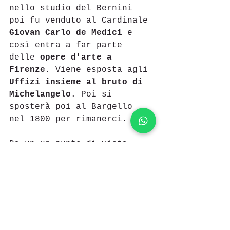
nello studio del Bernini 
poi fu venduto al Cardinale 
Giovan Carlo de Medici
 e 
così entra a far parte 
delle 
opere d'arte a 
Firenze
. Viene esposta agli 
Uffizi insieme al bruto di 
Michelangelo
. Poi si 
sposterà poi al Bargello 
nel 1800 per rimanerci. 
Da un un punto di vista 
stilistico l'
opera e 
veramente fuori 
dall'ordinario
 per l'epoca. 
Nel 1600 i busti muliebri 
erano quasi esclusivamente 
ritratti in cui le donne 